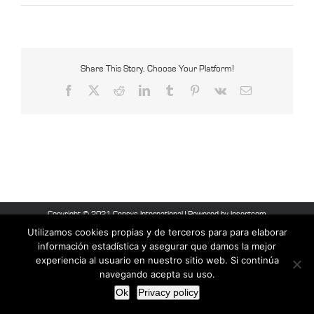
Censys
–
Blog
1
201710
foto
1
Share This Story, Choose Your Platform!
Facebook
X
Reddit
LinkedIn
Tumblr
Pinterest
Vk
Email
Copyright © 2021 Censys International |
Powered by Insertcom
Utilizamos cookies propias y de terceros para para elaborar
Facebook
MyBusiness
información estadística y asegurar que damos la mejor
experiencia al usuario en nuestro sitio web. Si continúa
navegando acepta su uso.
Ok
Privacy policy