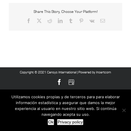
Share This Story, Choose Your Platform!
Facebook
X
Reddit
LinkedIn
Tumblr
Pinterest
Vk
Email
Copyright © 2021 Censys International |
Powered by Insertcom
Facebook
MyBusiness
Utilizamos cookies propias y de terceros para para elaborar
información estadística y asegurar que damos la mejor
experiencia al usuario en nuestro sitio web. Si continúa
navegando acepta su uso.
Ok
Privacy policy