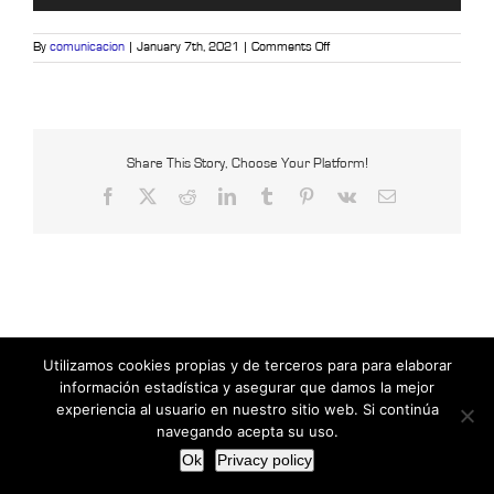
on
By
comunicacion
|
January 7th, 2021
|
Comments Off
Crestron
–
Amazon
Alexa_Trim
Share This Story, Choose Your Platform!
Facebook
X
Reddit
LinkedIn
Tumblr
Pinterest
Vk
Email
Utilizamos cookies propias y de terceros para para elaborar
información estadística y asegurar que damos la mejor
Copyright © 2021 Censys International |
Powered by Insertcom
experiencia al usuario en nuestro sitio web. Si continúa
Facebook
MyBusiness
navegando acepta su uso.
Ok
Privacy policy