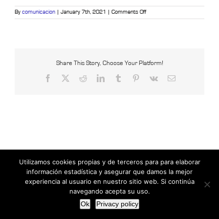
on
By
comunicacion
|
January 7th, 2021
|
Comments Off
alexa
1
Share This Story, Choose Your Platform!
Facebook
X
Reddit
LinkedIn
Tumblr
Pinterest
Vk
Email
Utilizamos cookies propias y de terceros para para elaborar
Copyright © 2021 Censys International |
Powered by Insertcom
información estadística y asegurar que damos la mejor
Facebook
MyBusiness
experiencia al usuario en nuestro sitio web. Si continúa
navegando acepta su uso.
Ok
Privacy policy