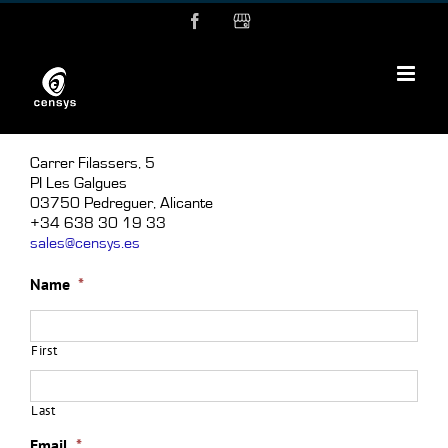
Skip
Facebook
MyBusiness
to
content
Carrer Filassers, 5
PI Les Galgues
03750 Pedreguer, Alicante
+34 638 30 19 33
sales@censys.es
Name
*
First
Last
Email
*