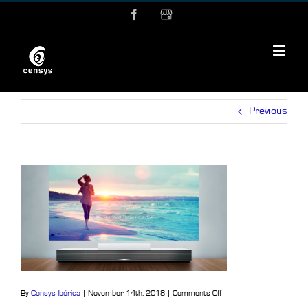
Skip
Facebook
MyBusiness
to
content
Previous
on
By
Censys Ibérica
|
November 14th, 2018
|
Comments Off
audiovisuales-